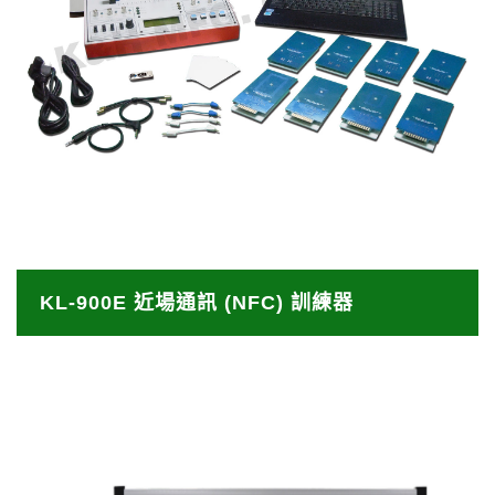
KL-900E 近場通訊 (NFC) 訓練器
Near Field Communication (NFC) ⼜稱近場通訊，
KL-900E 近場通訊 (NFC) 訓練器
是⼀種短距離⾼頻無線通訊技術，允許電⼦設備之間
進⾏非接觸點對點資料傳輸，在⼗公分內交換資料，
KL-900E 簡介
這個技術主要由 Radio Frequency IDentification
(RFID) 演變⽽來。 KL-900E NFC 訓練器包括三個
學習單元：
(1) NFC 傳輸原理、(2) NFC 與非接觸式智慧卡片、