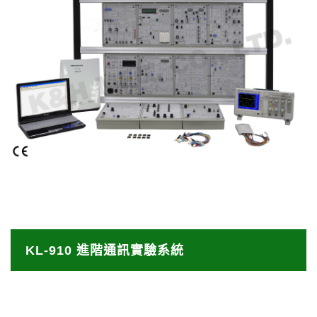
(3) NFC 整合應⽤，希望可以讓學習者由 NFC 實體
層⾄應⽤層完整的學習。
KL-910 進階通訊實驗系統
KL-910 是一款模組化的訓練器，具有各種進階通訊
KL-910 進階通訊實驗系統
實驗，包括數位編碼 / 解碼，調變 / 解調變和相關的
多⼯技術。 它是為了連接現代通訊系統和理論與實作
KL-910 簡介