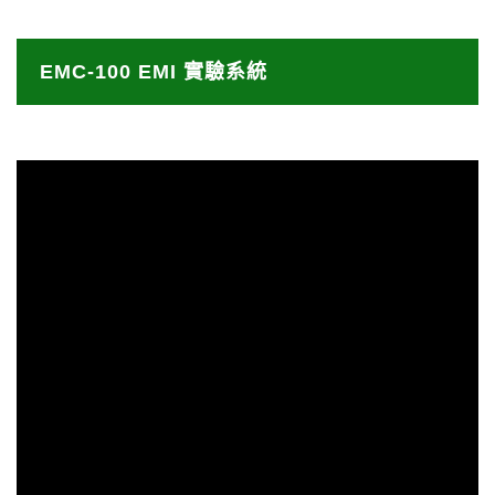
EMC-100 EMI 實驗系統
本實驗設備之特⾊分為兩部分：⼀為具有⼀部可量測
EMC-100 EMI 實驗系統
電磁⼲擾 (EMI) 之功能的儀器，可量測傳導性電磁⼲
擾與輻射性電磁⼲擾，並可當作產品送檢前電磁⼲擾
EMC-100 簡介
量測應證系統，可對產品做電磁⼲擾預先評估與解決
電磁⼲擾。⼆為學習電磁⼲擾之基礎概念與抑制對策
之訓練器。提供初學者以電磁相容 (EMC) ⼯程師的
⾓⾊上來學習電磁⼲擾相關理論、量測及抑制技術。