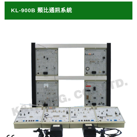
KL-900B 類比通訊系統
144MHz VHF FM 無線收發對講機 KL-900B 類比通
KL-900B 類比通訊系統
訊系統展⽰了基於 144MHz VHF 頻段的無線對講機
設計結構。無線對講機的模組包 括接收射頻模組、發
KL-900B 簡介
射射頻模組、⾳頻放⼤模組和 麥克風放⼤模組。 各
個模組的電路圖清晰地印刷在⾯板上，使學⽣能夠全
⾯了解無線對講機的基本架構及原理。