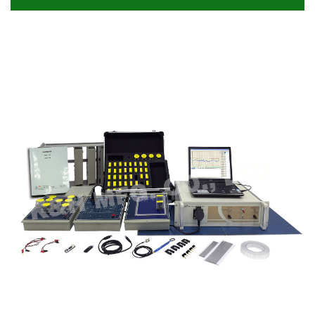
KL-920 通過⾼速實施 MCU、DSP 和⾼度靈活的
KL-920 進階數位通訊系統
FPGA 設備，為學⽣提供了更多機會在每個傳輸階段
設置和觀察數位資料訊號。 學習主題包含無線 ISM
KL-920 簡介
頻段中的 ASK / FSK 傳輸、FEC 編解碼技術 (區塊
碼和卷積碼)、曼徹斯特編碼、SONET 傳輸 (STS1
和 STM1)、TDMA、DSSS、CDMA…等。