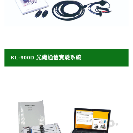
KL-900D 光纖通信實驗系統
光纖通訊因其⾼速傳輸與⼤容量特性，已成為現今最
KL-900D 光纖通信實驗系統
受歡迎的技術之⼀，KL-900D 採⽤光纖作為整個實
驗的傳輸媒介。 本實驗系統介紹了四種不同的數據傳
KL-900D 簡介
輸⽅式 (⾃我傳輸、模組對模組傳輸、電腦對模組傳
KL-900D Demo Video
輸和模組對電腦傳輸)，以及多種調變 / 解調⽅式(如
CVSD、ASK 等)。使⽤者可以清楚了解光纖傳輸的
運作原理。