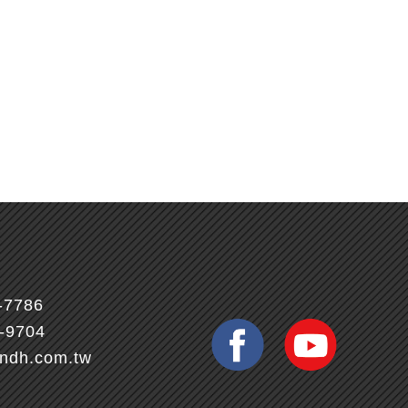
-7786
7-9704
ndh.com.tw