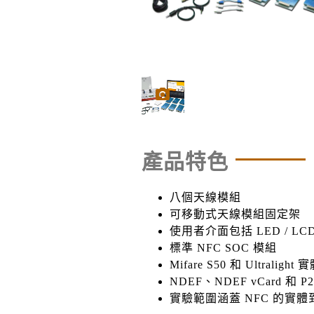
產品特色
八個天線模組
可移動式天線模組固定架
使
⽤
者介
⾯
包括
LED / LCD
標準
NFC SOC
模組
Mifare S50
和
Ultralight
實
NDEF
、
NDEF vCard
和
P
實驗範圍涵蓋
NFC
的實體