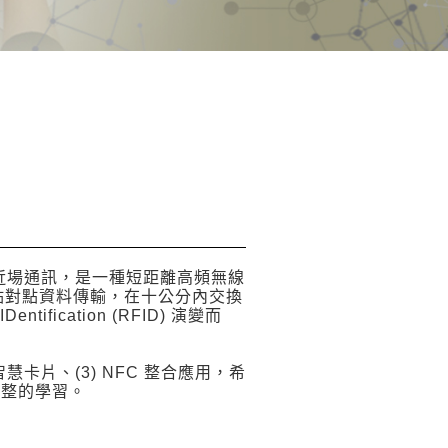
FC) ⼜稱近場通訊，是⼀種短距離⾼頻無線
點對點資料傳輸，在⼗公分內交換
ntification (RFID) 演變⽽
：
式智慧卡片、(3) NFC 整合應⽤，希
完整的學習。