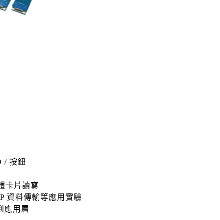
 /
按鈕
體卡片讀寫
2P
資料傳輸等應
⽤
實驗
到應
⽤
層