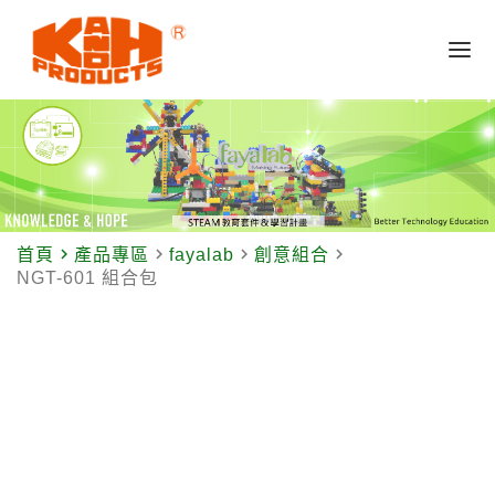
navigate_next
navigate_next
navigate_next
navigate_next
首頁
產品專區
fayalab
創意組合
NGT-601 組合包