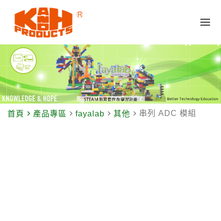
navigate_next
navigate_next
navigate_next
navigate_next
串列 ADC 模組
首頁
產品專區
fayalab
其他