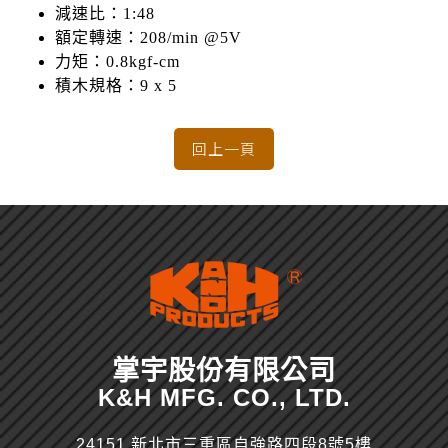
減速比：1:48
額定轉速：208/min @5V
力矩：0.8kgf-cm
積木規格：9 x 5
掌宇股份有限公司
K&H MFG. CO., LTD.
24151 新北市三重區自強路四段8號5樓