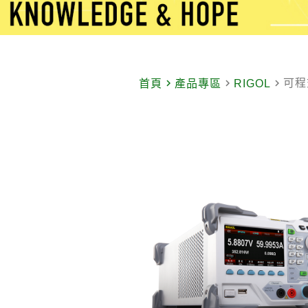
navigate_next
navigate_next
navigate_next
可程
首頁
產品專區
RIGOL