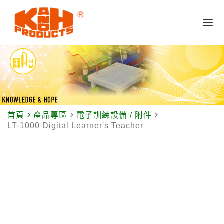
navigate_next
navigate_next
navigate_next
首頁
產品專區
電子訓練設備 / 附件
LT-1000 Digital Learner's Teacher