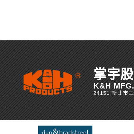
掌宇股
K&H MFG. 
24151 新北