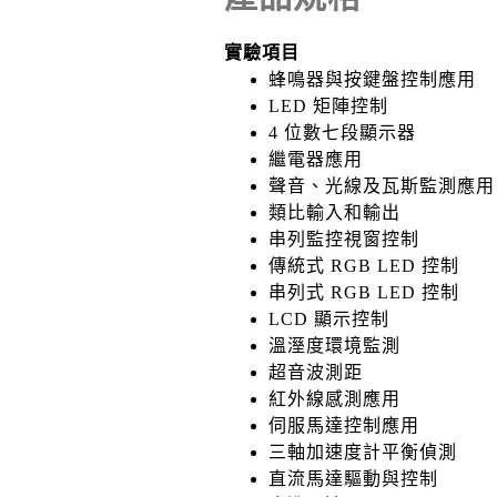
實驗項目
蜂鳴器與按鍵盤控制應用
LED 矩陣控制
4 位數七段顯示器
繼電器應用
聲音、光線及瓦斯監測應用
類比輸入和輸出
串列監控視窗控制
傳統式 RGB LED 控制
串列式 RGB LED 控制
LCD 顯示控制
溫溼度環境監測
超音波測距
紅外線感測應用
伺服馬達控制應用
三軸加速度計平衡偵測
直流馬達驅動與控制